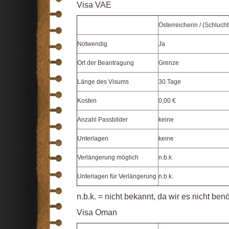
Visa VAE
Österreicherin / (Schlucht
Notwendig
Ja
Ort der Beantragung
Grenze
Länge des Visums
30 Tage
Kosten
0,00 €
Anzahl Passbilder
keine
Unterlagen
keine
Verlängerung möglich
n.b.k.
Unterlagen für Verlängerung
n.b.k.
n.b.k. = nicht bekannt, da wir es nicht ben
Visa Oman