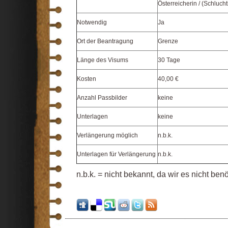
Österreicherin / (Schlucht
Notwendig
Ja
Ort der Beantragung
Grenze
Länge des Visums
30 Tage
Kosten
40,00 €
Anzahl Passbilder
keine
Unterlagen
keine
Verlängerung möglich
n.b.k.
Unterlagen für Verlängerung
n.b.k.
n.b.k. = nicht bekannt, da wir es nicht ben