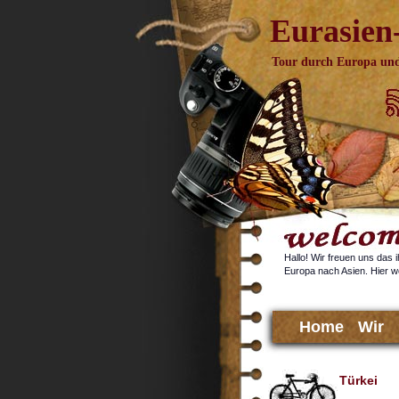
Eurasien
Tour durch Europa und
Hallo! Wir freuen uns das 
Europa nach Asien. Hier wo
Home
Wir
Türkei