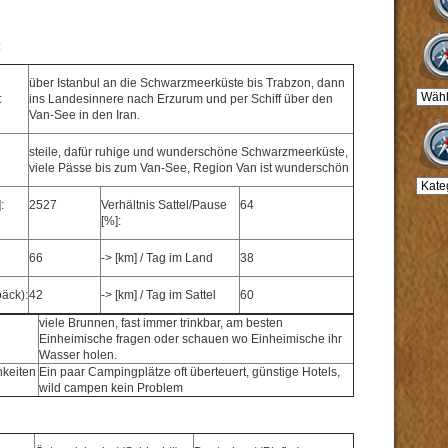
:
über Istanbul an die Schwarzmeerküste bis Trabzon, dann
:
ins Landesinnere nach Erzurum und per Schiff über den
Van-See in den Iran.
steile, dafür ruhige und wunderschöne Schwarzmeerküste,
viele Pässe bis zum Van-See, Region Van ist wunderschön
:
2527
Verhältnis Sattel/Pause
64
[%]:
66
-> [km] / Tag im Land
38
päck):
42
-> [km] / Tag im Sattel
60
viele Brunnen, fast immer trinkbar, am besten
Einheimische fragen oder schauen wo Einheimische ihr
Wasser holen.
keiten
Ein paar Campingplätze oft überteuert, günstige Hotels,
wild campen kein Problem