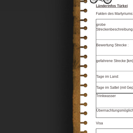
Länderinfos Türkei
Fakten des Martyriums
grobe
Streckenbeschreibung
Bewertung Strecke :
gefahrene Strecke [km]
Tage im Land:
Tage im Sattel (mit Ge
Trinkwasser
Übernachtungsmöglich
Visa