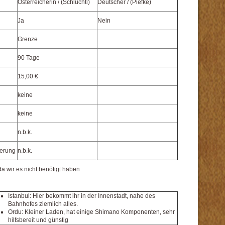
Österreicherin / (Schluchti)
Deutscher / (Piefke)
Ja
Nein
Grenze
90 Tage
15,00 €
keine
keine
n.b.k.
gerung
n.b.k.
 da wir es nicht benötigt haben
Istanbul: Hier bekommt ihr in der Innenstadt, nahe des
Bahnhofes ziemlich alles.
Ordu: Kleiner Laden, hat einige Shimano Komponenten, sehr
hilfsbereit und günstig