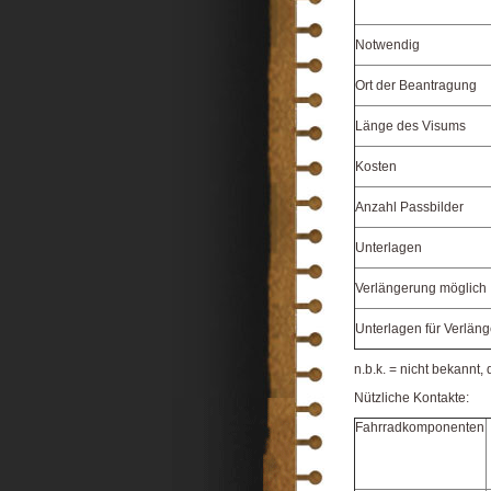
Notwendig
Ort der Beantragung
Länge des Visums
Kosten
Anzahl Passbilder
Unterlagen
Verlängerung möglich
Unterlagen für Verlän
n.b.k. = nicht bekannt,
Nützliche Kontakte:
Fahrradkomponenten